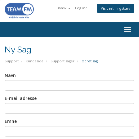
Dansk
Log ind
Vis bestillingskurv
Togg
navig
Ny Sag
Support
Kundeside
Support sager
Opret sag
Navn
E-mail adresse
Emne