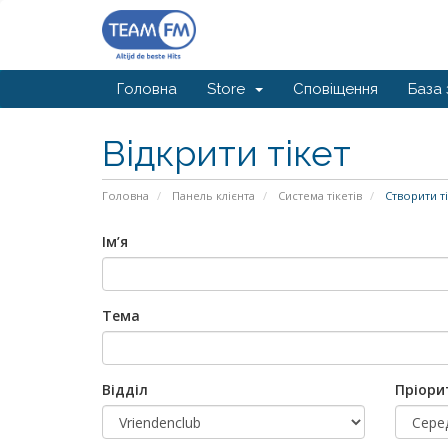
Головна
Store
Сповіщення
База 
Відкрити тікет
Головна
Панель клієнта
Система тікетів
Створити ті
Ім’я
Тема
Відділ
Пріори