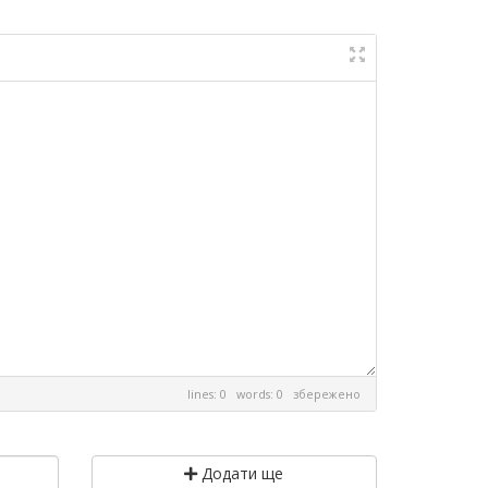
lines: 0 words: 0
збережено
Додати ще