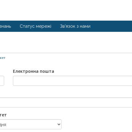
знань
Статус мережі
Зв'язок з нами
кет
Електронна пошта
тет