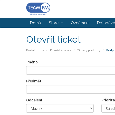
Domů
Store
Oznámení
Databáze 
Otevřít ticket
Portal Home
Klientské sekce
Tickety podpory
Podpor
Jméno
Předmět
Oddělení
Priorita