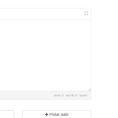
lines: 0 words: 0
saved
Přidat další