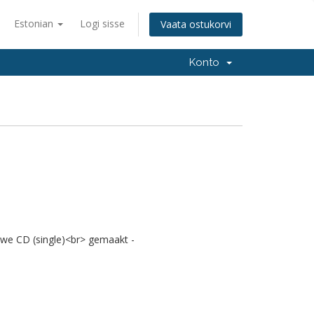
Estonian
Logi sisse
Vaata ostukorvi
Konto
euwe CD (single)<br> gemaakt -