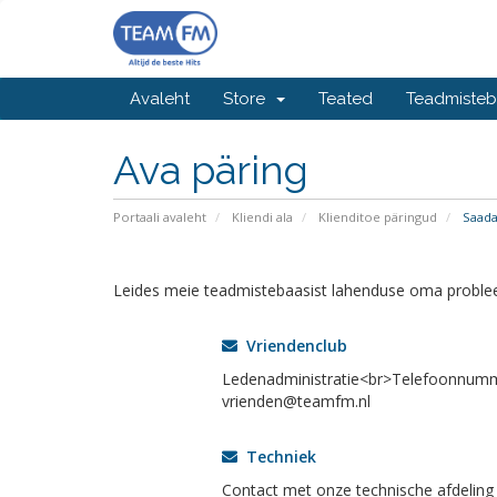
Avaleht
Store
Teated
Teadmiste
Ava päring
Portaali avaleht
Kliendi ala
Klienditoe päringud
Saada
Leides meie teadmistebaasist lahenduse oma problee
Vriendenclub
Ledenadministratie<br>Telefoonnumm
vrienden@teamfm.nl
Techniek
Contact met onze technische afdeling