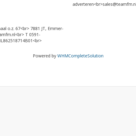
adverteren<br>sales@teamfm.
al o.z. 67<br> 7881 JT, Emmer-
amfm.nl<br> T 0591-
 NL862518714B01<br>
Powered by
WHMCompleteSolution