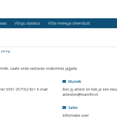
baas
Võrgu staatus
Võta meiega ühendust
 päring
mile, saate seda vastavas osakonnas jagada.
Muziek
er 0591-357162<br> E-mail:
Ben jij artiest en heb je een ni
artiesten@teamfm.nl
Sales
Informatie over