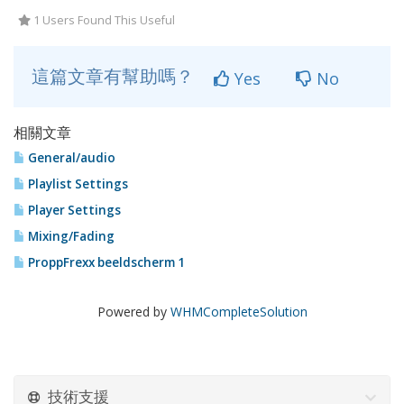
1 Users Found This Useful
這篇文章有幫助嗎？
Yes
No
相關文章
General/audio
Playlist Settings
Player Settings
Mixing/Fading
ProppFrexx beeldscherm 1
Powered by
WHMCompleteSolution
技術支援