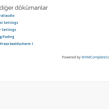
li diğer dökümanlar
al/audio
st Settings
r Settings
g/Fading
Frexx beeldscherm 1
Powered by
WHMCompleteSol