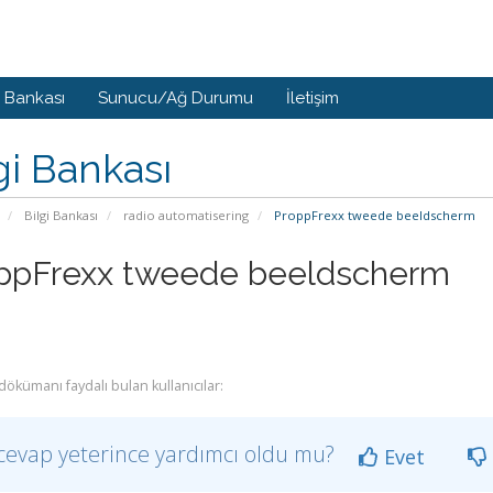
i Bankası
Sunucu/Ağ Durumu
İletişim
gi Bankası
Bilgi Bankası
radio automatisering
ProppFrexx tweede beeldscherm
ppFrexx tweede beeldscherm
dökümanı faydalı bulan kullanıcılar:
cevap yeterince yardımcı oldu mu?
Evet