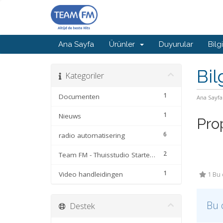
Ana Sayfa
Ürünler
Duyurular
Bilg
Bil
Kategoriler
1
Documenten
Ana Sayfa
1
Nieuws
Pro
6
radio automatisering
2
Team FM - Thuisstudio Startersgids en Ondersteuning
1
Video handleidingen
1 Bu 
Bu 
Destek