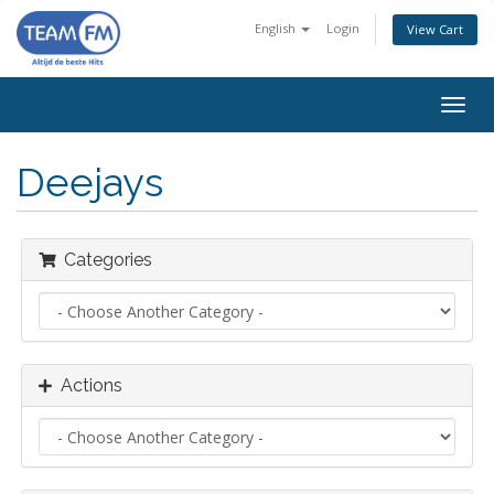
English
Login
View Cart
Togg
navig
Deejays
Categories
Actions